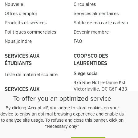
Nouvelle
Circulaires
Offres d'emploi
Services alimentaires
Produits et services
Solde de ma carte cadeau
Politiques commerciales
Devenir membre
Nous joindre
FAQ
SERVICES AUX
COOPSCO DES
ÉTUDIANTS
LAURENTIDES
Siège social
Liste de matériel scolaire
475 Rue Notre-Dame Est
SERVICES AUX
Victoriaville, QC
G6P 4B3
ENSEIGNANTS
To offer you an optimized service
téléphone
:
(819) 758-1236
téléphone
:
(819) 758-1236
Prescriptions
By clicking 'Accept all', you agree to store cookies on your
device to enjoy an optimal browsing experience and enable us
Vestibulum
Heures d'ouverture
to analyze site usage. To refuse and close this banner, click on
Autres points de
vente
"Necessary only"
Facebook
Twitter