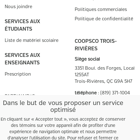
Nous joindre
Politiques commerciales
Politique de confidentialité
SERVICES AUX
ÉTUDIANTS
Liste de matériel scolaire
COOPSCO TROIS-
RIVIÈRES
SERVICES AUX
Siège social
ENSEIGNANTS
3351 Boul. des Forges, Local
Prescription
1255AT
Trois-Rivières, QC
G9A 5H7
téléphone
:
(819) 371-1004
PARTENAIRES
télécopieur
:
(819) 371-1266
Dans le but de vous proposer un service
optimisé
Heures d'ouverture
Autres points de
vente
En cliquant sur « Accepter tout », vous acceptez de conserver
des témoins sur votre appareil afin de profiter d’une
Facebook
Twitter
expérience de navigation optimale et nous permettre
d'analyser l’utilisation du site. Pour refuser et fermer ce