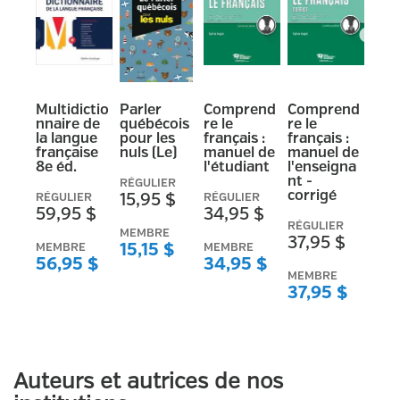
Previous
Next
Multidictio
Parler
Comprend
Comprend
nnaire de
québécois
re le
re le
la langue
pour les
français :
français :
française
nuls (Le)
manuel de
manuel de
8e éd.
l'étudiant
l'enseigna
nt -
RÉGULIER
corrigé
RÉGULIER
15,95 $
RÉGULIER
59,95 $
34,95 $
RÉGULIER
MEMBRE
37,95 $
MEMBRE
15,15 $
MEMBRE
56,95 $
34,95 $
MEMBRE
37,95 $
Auteurs et autrices de nos