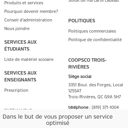
Solde de ma carte cadeau
Produits et services
Pourquoi devenir membre?
Conseil d'administration
POLITIQUES
Nous joindre
Politiques commerciales
Politique de confidentialité
SERVICES AUX
ÉTUDIANTS
Liste de matériel scolaire
COOPSCO TROIS-
RIVIÈRES
SERVICES AUX
Siège social
ENSEIGNANTS
3351 Boul. des Forges, Local
Prescription
1255AT
Trois-Rivières, QC
G9A 5H7
téléphone
:
(819) 371-1004
PARTENAIRES
télécopieur
:
(819) 371-1266
Dans le but de vous proposer un service
optimisé
Heures d'ouverture